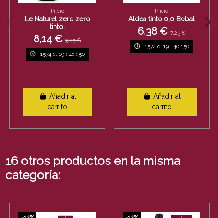
Inicio
Inicio
Le Naturel zero zero
Aldea tinto 0,0 Bobal
tinto.
6,38 €
7,25 €
8,14 €
9,25 €
1574
d.
19
:
40
:
50
1574
d.
19
:
40
:
50
Añadir al
Añadir al
carrito
carrito
16 otros productos en la misma
categoría:
-12%
-12%