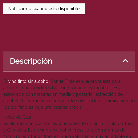
Descripción
El
vino tinto sin alcohol
Sonríe Tinto es una propuesta para
aquellos consumidores buscan productos saludables. Está
elaborado con maceración media y posterior extracción del
alcohol etílico mediante un método sofisticado de eliminación de
los polifenoles bajo una patente propia.
Notas de Cata
Se elabora con uvas de las variedades Tempranillo, Tinta de Toro
y Garnacha. Es un vino sin alcohol irressitible, con aromas de
frutos rojos y tonos florales. Buen volumen y muy agradable en