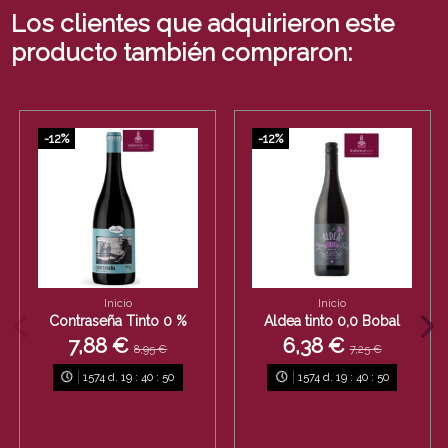
Los clientes que adquirieron este
producto también compraron:
-12%
-12%
Inicio
Inicio
Contraseña Tinto 0 %
Aldea tinto 0,0 Bobal
7,88 €
6,38 €
8,95 €
7,25 €
1574
d.
19
:
40
:
50
1574
d.
19
:
40
:
50