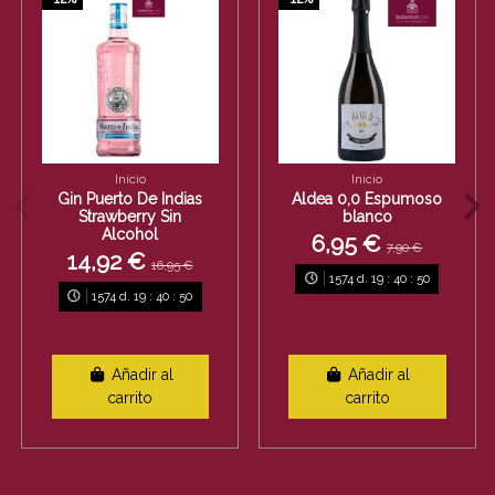
Inicio
Inicio
Gin Puerto De Indias
Aldea 0,0 Espumoso
Strawberry Sin
blanco
Alcohol
6,95 €
7,90 €
14,92 €
16,95 €
1574
d.
19
:
40
:
50
1574
d.
19
:
40
:
50
Añadir al
Añadir al
carrito
carrito