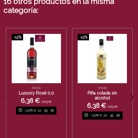
16 otros productos en la misma
categoría:
-12%
-12%
Inicio
Inicio
Lussory Rosé 0,0
Piña colada sin
alcohol
6,38 €
7,25 €
6,38 €
7,25 €
1576
d.
22
:
39
:
58
1576
d.
22
:
39
:
58