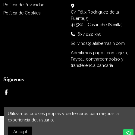
Política de Privacidad
C/ Félix Rodríguez de la
Política de Cookies
Fuente, 9
41.580 - Casariche (Sevilla)
637 222 350
vinos@latabernasin.com
Admitimos pagos con tarjeta,
Paypal, contrareembolso y
transferencia bancaria
Síguenos
Utilizamos cookies propias y de terceros para mejorar la
experiencia del usuario.
Latabernasin.com tu tienda online de bebidas sin acohol
Añadir al carrito
Accept