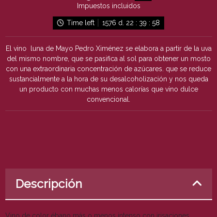
Impuestos incluidos
Time left
1576
d.
22
:
39
:
58
El vino luna de Mayo Pedro Ximénez se elabora a partir de la uva
del mismo nombre, que se pasifica al sol para obtener un mosto
con una extraordinaria concentración de azúcares. que se reduce
sustancialmente a la hora de su desalcoholización y nos queda
un producto con muchas menos calorías que vino dulce
convencional.
Descripción
Vino de color ébano más o menos intenso con irisaciones