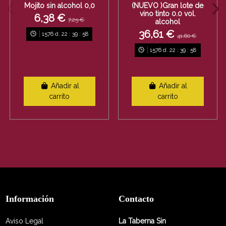
Mojito sin alcohol 0,0
(NUEVO )Gran lote de
vino tinto 0.0 vol.
6,38 €
7,25 €
alcohol
36,61 €
1576
d.
22
:
39
:
58
41,60 €
1576
d.
22
:
39
:
58
Añadir al
Añadir al
carrito
carrito
Información
Contacto
Aviso Legal
La Taberna Sin