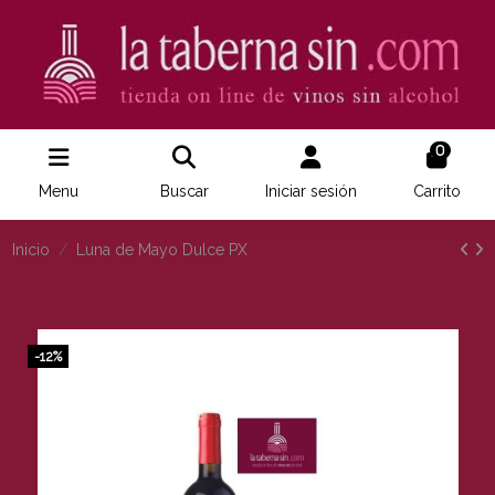
0
Menu
Buscar
Iniciar sesión
Carrito
Inicio
Luna de Mayo Dulce PX
-12%