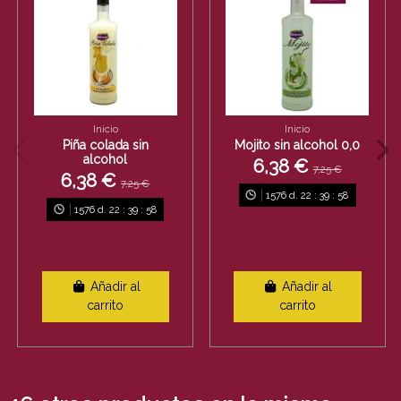
Inicio
Inicio
Piña colada sin
Mojito sin alcohol 0,0
alcohol
6,38 €
7,25 €
6,38 €
7,25 €
1576
d.
22
:
39
:
58
1576
d.
22
:
39
:
58
Añadir al
Añadir al
carrito
carrito