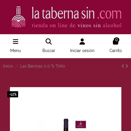
0
Menu
Buscar
Iniciar sesión
Carrito
Inicio
Las Barricas 0,0 % Tinto
-12%