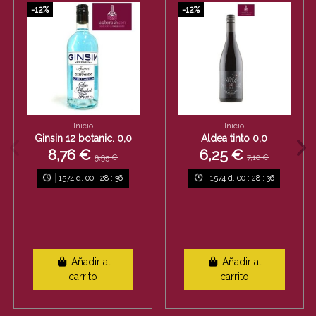
-12%
-12%
Inicio
Inicio
Ginsin 12 botanic. 0,0
Aldea tinto 0,0
8,76 €
6,25 €
9,95 €
7,10 €
1574
d.
00
:
28
:
36
1574
d.
00
:
28
:
36
Añadir al
Añadir al
carrito
carrito