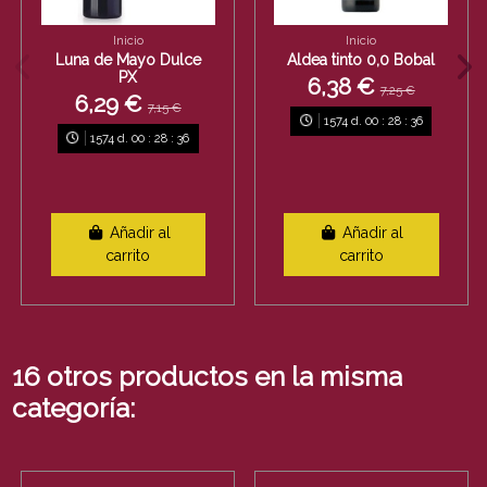
Inicio
Inicio
Luna de Mayo Dulce
Aldea tinto 0,0 Bobal
PX
6,38 €
7,25 €
6,29 €
7,15 €
1574
d.
00
:
28
:
36
1574
d.
00
:
28
:
36
Añadir al
Añadir al
carrito
carrito
16 otros productos en la misma
categoría: