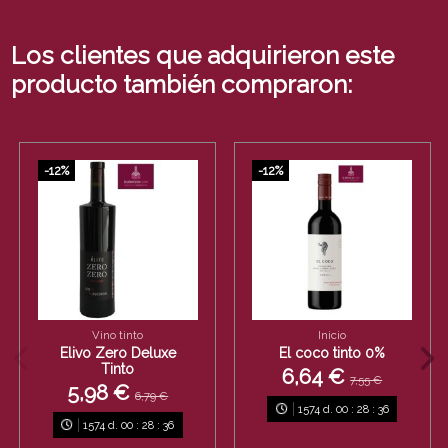
Los clientes que adquirieron este
producto también compraron:
-12%
-12%
Vino tinto
Inicio
Elivo Zero Deluxe
El coco tinto 0%
Tinto
6,64 €
7,55 €
5,98 €
6,79 €
1574
d.
00
:
28
:
36
1574
d.
00
:
28
:
36