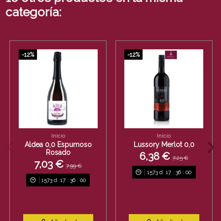
categoría:
-12%
-12%
Inicio
Inicio
Aldea 0,0 Espumoso
Lussory Merlot 0,0
Rosado
6,38 €
7,25 €
7,03 €
7,99 €
1573
d.
17
:
36
:
00
1573
d.
17
:
36
:
00