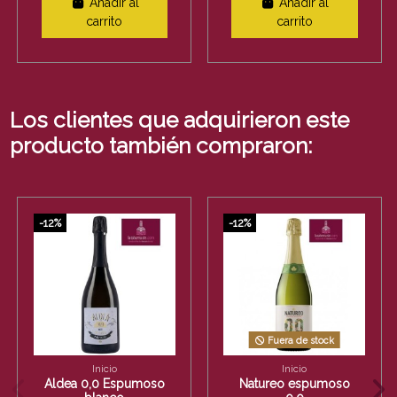
Añadir al
Añadir al
carrito
carrito
Los clientes que adquirieron este
producto también compraron:
-12%
-12%
Fuera de stock
Inicio
Inicio
Aldea 0,0 Espumoso
Natureo espumoso