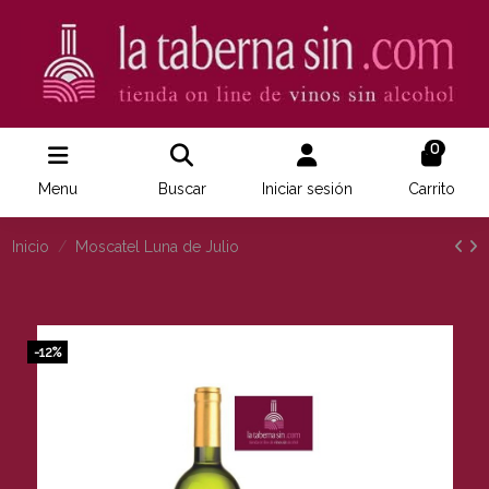
0
Menu
Buscar
Iniciar sesión
Carrito
Inicio
Moscatel Luna de Julio
-12%