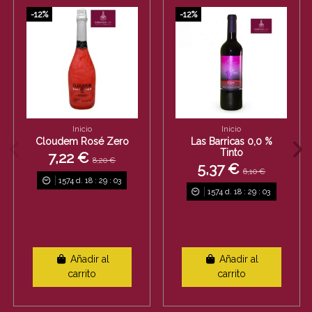
-12%
-12%
Inicio
Inicio
Cloudem Rosé Zero
Las Barricas 0,0 %
Tinto
7,22 €
8,20 €
5,37 €
6,10 €
1574
d.
18
:
29
:
03
1574
d.
18
:
29
:
03
Añadir al
Añadir al
carrito
carrito