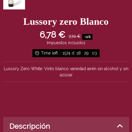
Lussory zero Blanco
6,78 €
7,70 €
-12%
Impuestos incluidos
Time left
1574
d.
18
:
29
:
03
Lussory Zero White: Vinto blanco variedad airén sin alcohol y sin
azúcar
Descripción