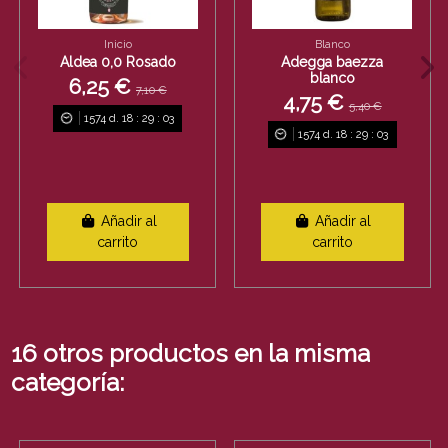
Inicio
Blanco
Aldea 0,0 Rosado
Adegga baezza
blanco
6,25 €
7,10 €
4,75 €
5,40 €
1574
d.
18
:
29
:
03
1574
d.
18
:
29
:
03
Añadir al
Añadir al
carrito
carrito
16 otros productos en la misma
categoría: