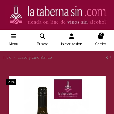
0
Menu
Buscar
Iniciar sesión
Carrito
Inicio
Lussory zero Blanco
-12%