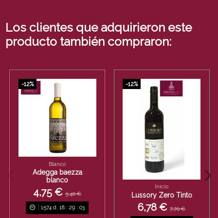
Los clientes que adquirieron este
producto también compraron:
-12%
-12%
Blanco
Adegga baezza
blanco
Inicio
4,75 €
5,40 €
Lussory Zero Tinto
6,78 €
1574
d.
18
:
29
:
03
7,70 €