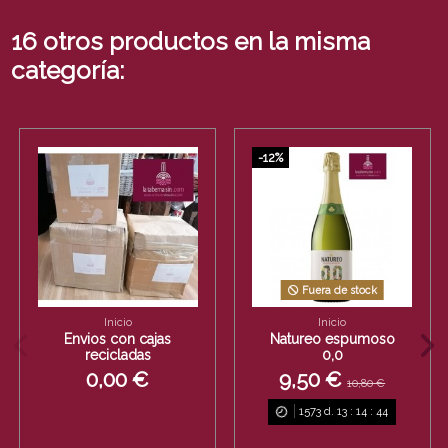
16 otros productos en la misma
categoría:
-12%
Fuera de stock
Inicio
Inicio
Envios con cajas
Natureo espumoso
recicladas
0,0
0,00 €
9,50 €
10,80 €
1573
d.
13
:
14
:
43