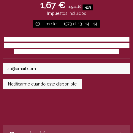
1,67 €
1,90 €
-12%
Impuestos incluidos
Time left
1573
d.
13
:
14
:
43
Una gran cerveza sin alcohol. Parece sencillo, pero no es fácil de
conseguir. Con esta cerveza La Sagra nos ofrece una cerveza 0,0
que te permite vivir una auténtica experiencia de sabor.