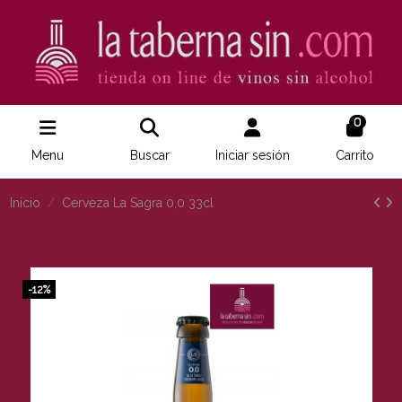
0
Menu
Buscar
Iniciar sesión
Carrito
Inicio
Cerveza La Sagra 0,0 33cl
-12%