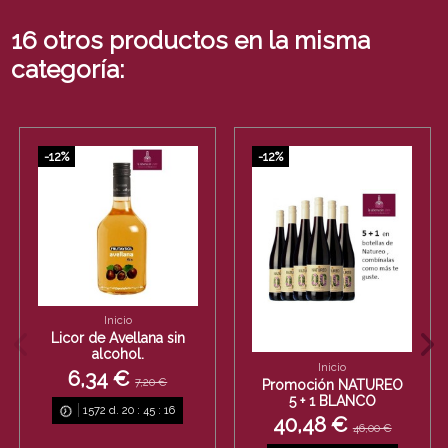
16 otros productos en la misma
categoría:
-12%
-12%
Inicio
Licor de Avellana sin
alcohol.
Inicio
6,34 €
7,20 €
Promoción NATUREO
5 + 1 BLANCO
1572
d.
20
:
45
:
15
40,48 €
46,00 €