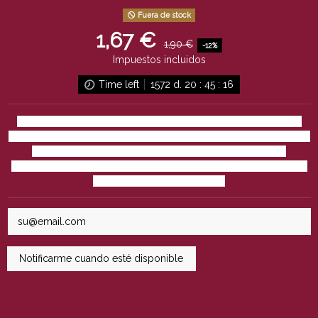
Fuera de stock
1,67 €
1,90 €
-12%
Impuestos incluidos
Time left
1572
d.
20
:
45
:
15
La Sagra Tostada Sin Alcohol
es una cerveza de estilo tostado
que mantiene todo el carácter y sabor de una cerveza tradicional,
pero sin alcohol. Destaca por su equilibrio entre maltas
caramelizadas y un sutil amargor, ofreciendo una experiencia de
sabor auténtica y refrescante