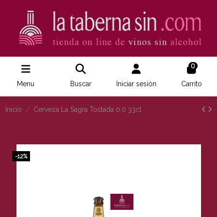
0
Menu
Buscar
Iniciar sesión
Carrito
Inicio
Cerveza La Sagra Tostada 0,0 33cl
-12%